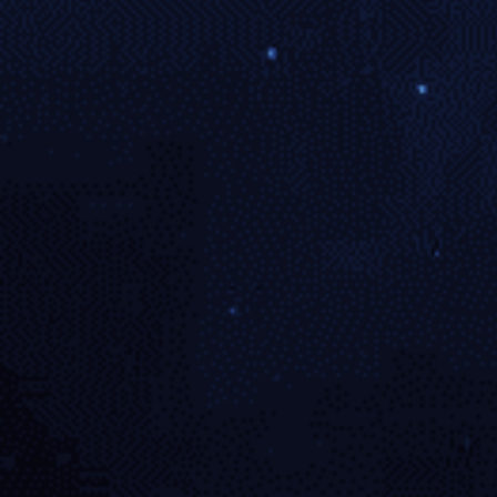
芬威因萨拉赫的贡献决定提前解约…
热榜精选
#1
#2
姆巴佩缺席皇马训练目标对阵
特里批评
巴萨复
夸理解
2026-06-28
推荐
2026-06