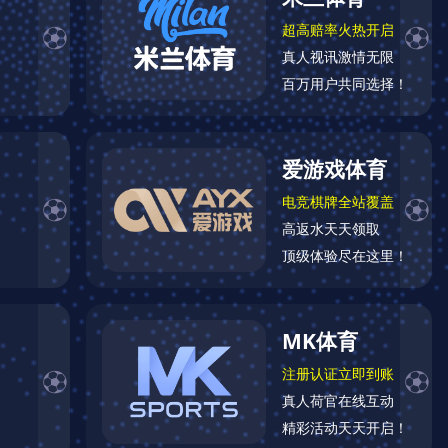
外界批评
发了广泛关注。梅西作
，梅西被替换下场后，
仅他本人对于这次换人