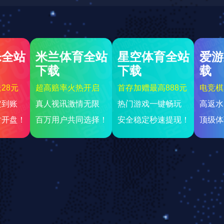
的妻子也无法理解外界的批评。这一事件不仅反映出足球界对明
中的复杂考量。本文将从四个方面深入探讨这一话题，包括梅西
及其影响，以及个人和团队之间的平衡。
重要性与影响
具影响力的球员之一，他的一举一动都会引起广泛关注。他在场
形象和品牌价值。每当他踏上绿茵场，无论是球迷还是赞助商，
长以及状态变化，梅西不再能够以往那样频繁地承担全队进攻重
的优势，同时保护他的身体健康，以便在更关键的时刻发挥作用
，即使梅西可能处于良好状态，教练也可能选择将其替换，以确
引发争议，但从长远来看，有助于球队的发展与稳定。
诺的执教哲学
团队协作与战术灵活性的教练。他深知在现代足球中，仅仅依靠