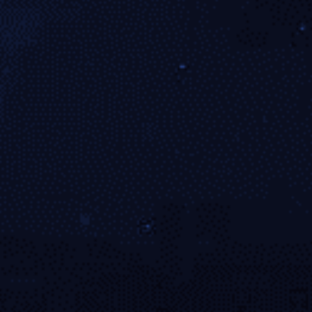
#3
#
枪手庆祝方式过于浮
鲍威尔替补发威13投7中斩获
20分难
-29
推荐
2026-06-07
推荐