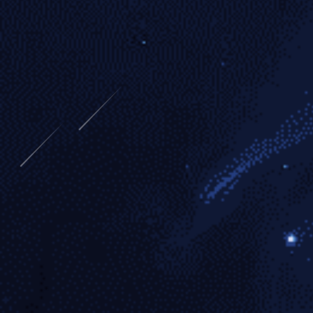
取得胜利，因此强调
战术考虑，而非单纯
此外，波切蒂诺还提
都有自己的角色定位
强度或适应对手风格
这并非意味着他对梅
球队整体实力，并最
3、外界反
尽管波切蒂诺有其合
样一位超级巨星在如
他们抨击主教练缺乏