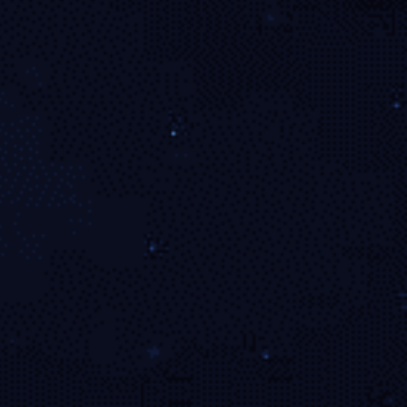
杨毅赞史密斯绝杀如乔丹般空中悬
4
乔约翰逊建议火箭队留住KD
明年再战
2026-06-21
推荐