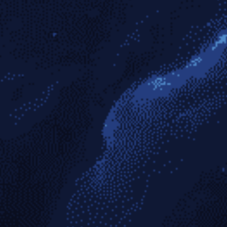
球队带来了压力。不仅波切蒂诺需要面对来自媒体和专家的质疑
影响。对于一些年轻球员来说，这也是一种心理挑战，他们必须
于训练和比赛。
看，这样的讨论也为球队提供了检讨自身问题的平台。如果能够
及调整战术思路，从而提升团队凝聚力与竞技水平。
团队之间的平衡
，每个成员都扮演着重要角色。在这样的环境中，个人才能固然
则显得更加关键。波切蒂诺通过例子阐释，无论名气多大，每位
竞争性的联赛中，每名选手都需保持最佳状态，而适时轮休则成
来说，在特定情况下被替换出场，并不意味着能力下降，而是为