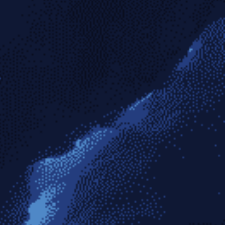
表示，这种决策是基于
位主力球员来说，他们
定阶段，为了增强防守
位球员，可以有效提高
论人士认为，将梅西这
了一些支持者的不满，