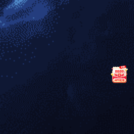
，甚至连整个俱乐部都
学会如何处理这些情
合理吸收外界意见，有
重要，但如何将个人才
球员都必须为了集体利
为常态。因此，对于像
保证后续表现的一种策