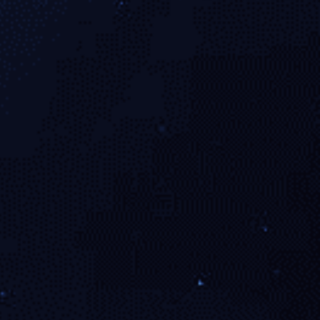
类似事件发生时，应更
杂因素。明星效应固然存
互配合，共同推动着团
人性关怀与团队建设之
更辉煌成绩。
下一篇：