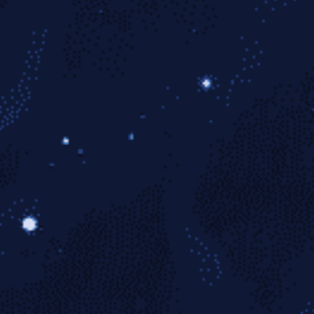
全队共同努力的重要性。在面对外界对梅西被换下的不解时，他
针对某个球员。
到，他必须平衡球队整体表现与明星球员之间的关系。对于每一
，而在不同情况下需要根据战局做出相应调整。例如，在某些特
，将梅西替换下场可能是必要之举。
西的不信任，而是一种战略上的权衡。他相信，通过合理使用每
终实现赛季目标。
应及其影响
理化解读，但外界对此次换人仍然存在较大争议。许多媒体和评
此关键的时候替换，是对其能力的一种轻视。这种声音甚至引发
足够尊重。