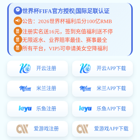
让体育更贴近你
威尼斯人最新官网 APP 以用户体验为核心，支持澳门·威尼
斯人(中国)官方网站项目，构建实时互动生态。涵盖热门赛
事与数据流，为每一位体育爱好者提供个性化信息服务。
多平台兼容
社群互动
iOS / Android / Web
关注、评论、参与话题
App Store
Google Play