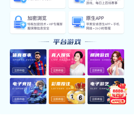
荣誉与奖项
威尼斯人最新官网 致力于为用户提供优质的体育赛事服务，
平台在安全合规、技术创新等领域屡获殊荣。
最具用户满意度平台
2023 年度安全认证奖