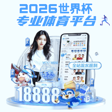
注册入口
隐私政策
一、引言
威尼斯人最新官网平台为用户提供便捷、实时的体育赛事内容，
在保障服务体验的同时，我们高度重视个人隐私保护。
二、信息收集范围
我们可能收集以下信息：