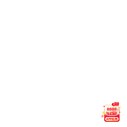
力。
与此同时，心理建设同样不容忽视。在高压环境下，
一场失利就可能导致士气低落，因此教练组需着重做
好队员们的心理疏导工作，让他们能够保持积极心
态。信心不足容易导致错误决策，而集中精力和坚定
信念则是赢得比赛的重要保障。
此外，对抗强队时，要增强全队团结意识，共同面对
挑战。这种精神力量往往比技术能力更为重要，它能
激励每名球员拼尽全力，为胜利而战。在这样的背景
下，如果曼城能够做到这一点，他们就具备了逆转局
势，实现奇迹的大好机会。
4、球迷期待与反响